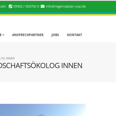
takt:
05902 / 503702-0
info@regionalplan-uvp.de
E
ANSPRECHPARTNER
JOBS
KONTAKT
LOG INNEN
NDSCHAFTSÖKOLOG INNEN