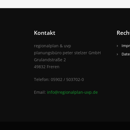
Kontakt
Rech
regionalplan & uvp
Imp
planungsbüro peter stelzer GmbH
Date
Grulandstraße 2
49832 Freren
Telefon: 05902 / 503702-0
Email:
info@regionalplan-uvp.de