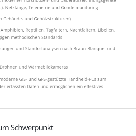
z moderner Horchboxen- und Daueraufzeichnungsgeräte
c.), Netzfänge, Telemetrie und Gondelmonitoring
on Gebäude- und Gehölzstrukturen)
mphibien, Reptilien, Tagfaltern, Nachtfaltern, Libellen,
gigen methodischen Standards
assungen und Standortanalysen nach Braun-Blanquet und
s Drohnen und Wärmebildkameras
moderne GIS- und GPS-gestützte Handheld-PCs zum
 der erfassten Daten und ermöglichen ein effektives
zum Schwerpunkt