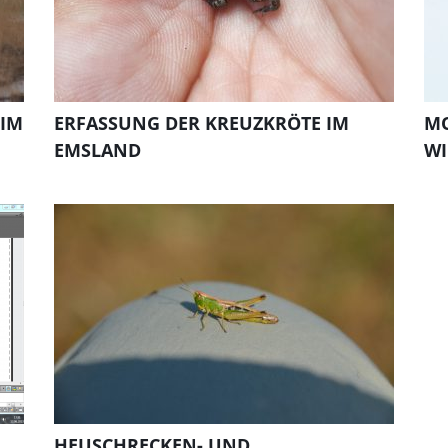
 IM
ERFASSUNG DER KREUZKRÖTE IM
MO
EMSLAND
WI
HEUSCHRECKEN- UND