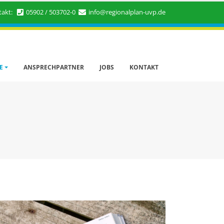
takt:
05902 / 503702-0
info@regionalplan-uvp.de
E
ANSPRECHPARTNER
JOBS
KONTAKT