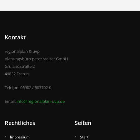
Kontakt
regionalplan & uvp
planungsbüro peter stelzer GmbH
Grulandstraße 2
49832 Freren
Telefon: 05902 / 503702-0
Email:
info@regionalplan-uvp.de
Rechtliches
Seiten
Impressum
Start