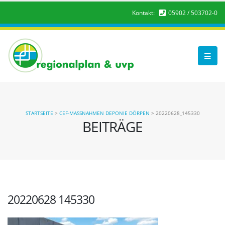
Kontakt:
05902 / 503702-0
STARTSEITE
>
CEF-MASSNAHMEN DEPONIE DÖRPEN
>
20220628_145330
BEITRÄGE
20220628 145330