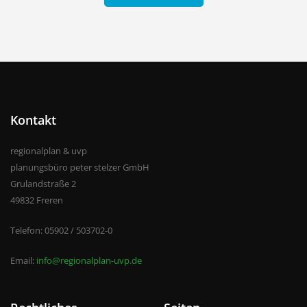
Kontakt
regionalplan & uvp
planungsbüro peter stelzer GmbH
Grulandstraße 2
49832 Freren
Telefon: 05902 / 503702-0
Email:
info@regionalplan-uvp.de