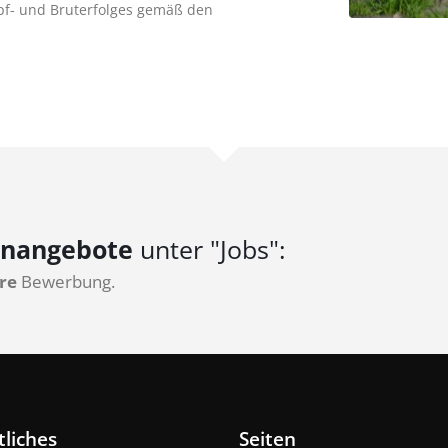
pf- und Bruterfolges gemäß den
enangebote
unter "Jobs":
re
Bewerbung.
tliches
Seiten