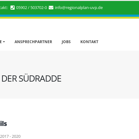
takt:
05902 / 503702-0
info@regionalplan-uvp.de
E
ANSPRECHPARTNER
JOBS
KONTAKT
 DER SÜDRADDE
ils
2017 - 2020